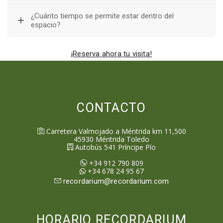
¿Cuánto tiempo se permite estar dentro del
espacio?
¡Reserva ahora tu visita!
CONTACTO
Carretera Valmojado a Méntrida km 11,500
45930
Méntrida
Toledo
Autobús 541 Príncipe Pío
+34 912 790 809
+34 678 24 95 67
recordarium@recordarium.com
HORARIO RECORDARIUM