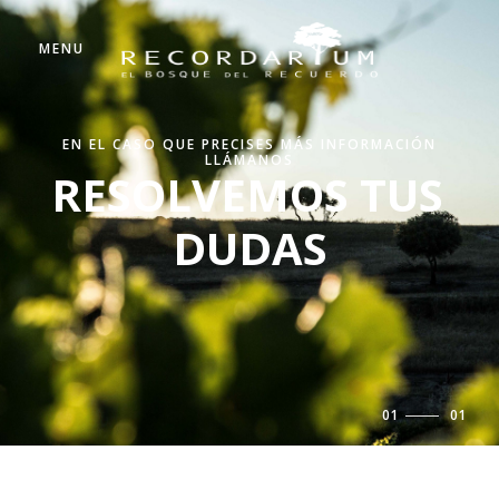
MENU
EN EL CASO QUE PRECISES MÁS INFORMACIÓN
LLÁMANOS
RESOLVEMOS TUS
DUDAS
01
/
01