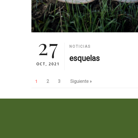
27
NOTICIAS
esquelas
OCT, 2021
1
2
3
Siguiente »