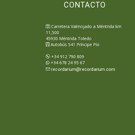
CONTACTO
Carretera Valmojado a Méntrida km
11,500
45930
Méntrida
Toledo
Autobús 541 Príncipe Pío
+34 912 790 809
+34 678 24 95 67
recordarium@recordarium.com