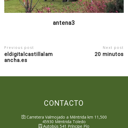
antena3
Previous post
Next post
eldigitalcastillalam
20 minutos
ancha.es
CONTACTO
Carretera Valmojado a Méntrida km 11,500
45930
Méntrida
Toledo
Autobús 541 Príncipe Pío