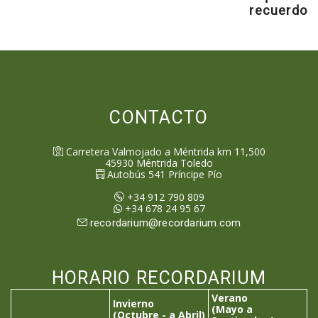
recuerdo
CONTACTO
Carretera Valmojado a Méntrida km 11,500
45930
Méntrida
Toledo
Autobús 541 Príncipe Pío
+34 912 790 809
+34 678 24 95 67
recordarium@recordarium.com
HORARIO RECORDARIUM
Verano
Invierno
(Mayo a
(Octubre - a Abril)