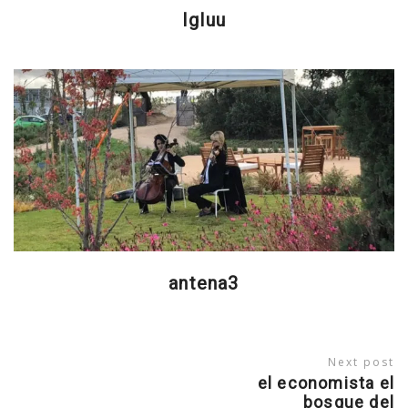
Igluu
antena3
Next post
el economista el
bosque del