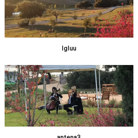
Igluu
antena3