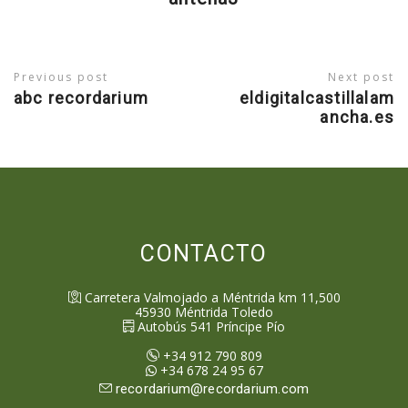
Previous post
Next post
abc recordarium
eldigitalcastillalam
ancha.es
CONTACTO
Carretera Valmojado a Méntrida km 11,500
45930
Méntrida
Toledo
Autobús 541 Príncipe Pío
+34 912 790 809
+34 678 24 95 67
recordarium@recordarium.com