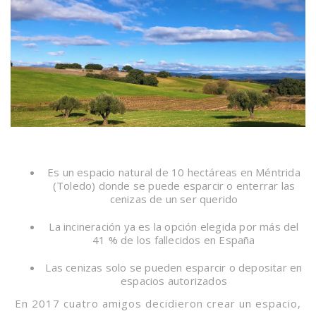
Es un espacio natural de 10 hectáreas en Méntrida
(Toledo) donde se puede esparcir o enterrar las
cenizas de un ser querido
La incineración ya es la opción elegida por más del
41 % de los fallecidos en España
Las cenizas solo se pueden esparcir o depositar en
espacios autorizados
En 2017 cuatro amigos decidieron crear un espacio,