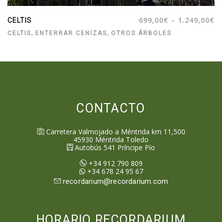
–
699,00
€
1.249,00
€
CELTIS
,
,
CELTIS
ENTERRAR CENIZAS
OTROS ÁRBOLES
CONTACTO
Carretera Valmojado a Méntrida km 11,500
45930
Méntrida
Toledo
Autobús 541 Príncipe Pío
+34 912 790 809
+34 678 24 95 67
recordarium@recordarium.com
HORARIO RECORDARIUM