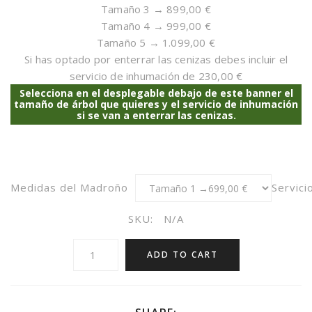
Tamaño 3 → 899,00 €
Tamaño 4 → 999,00 €
Tamaño 5 → 1.099,00 €
Si has optado por enterrar las cenizas debes incluir el
servicio de inhumación de 230,00 €
Selecciona en el desplegable debajo de este banner el
tamaño de árbol que quieres y el servicio de inhumación
si se van a enterrar las cenizas.
Medidas del Madroño
Servici
SKU:
N/A
ADD TO CART