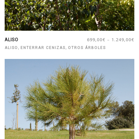
–
699,00
€
1.249,00
€
ALISO
,
,
ALISO
ENTERRAR CENIZAS
OTROS ÁRBOLES