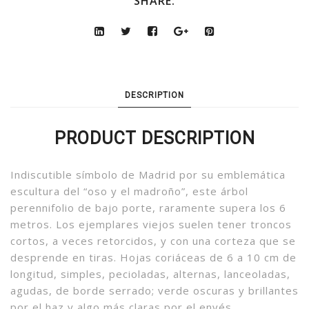
SHARE:
DESCRIPTION
PRODUCT DESCRIPTION
Indiscutible símbolo de Madrid por su emblemática
escultura del “oso y el madroño”, este árbol
perennifolio de bajo porte, raramente supera los 6
metros. Los ejemplares viejos suelen tener troncos
cortos, a veces retorcidos, y con una corteza que se
desprende en tiras. Hojas coriáceas de 6 a 10 cm de
longitud, simples, pecioladas, alternas, lanceoladas,
agudas, de borde serrado; verde oscuras y brillantes
por el haz y algo más claras por el envés.