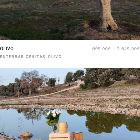
–
699,00
€
2.649,00
€
OLIVO
,
ENTERRAR CENIZAS
OLIVO