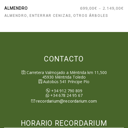
–
699,00
€
2.149,00
€
ALMENDRO
,
,
ALMENDRO
ENTERRAR CENIZAS
OTROS ÁRBOLES
CONTACTO
Carretera Valmojado a Méntrida km 11,500
45930
Méntrida
Toledo
Autobús 541 Príncipe Pío
+34 912 790 809
+34 678 24 95 67
recordarium@recordarium.com
HORARIO RECORDARIUM