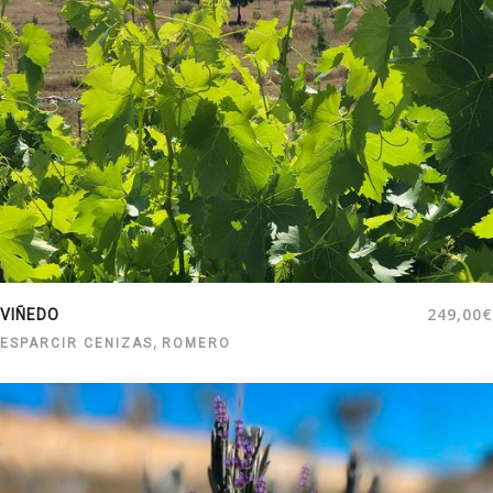
249,00
€
VIÑEDO
,
ESPARCIR CENIZAS
ROMERO