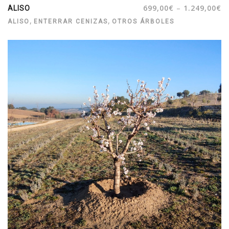
–
699,00
€
1.249,00
€
ALISO
,
,
ALISO
ENTERRAR CENIZAS
OTROS ÁRBOLES