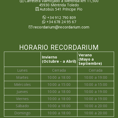
Carretera Valmojado a Méntrida km 11,500
45930
Méntrida
Toledo
Autobús 541 Príncipe Pío
+34 912 790 809
+34 678 24 95 67
recordarium@recordarium.com
HORARIO RECORDARIUM
Verano
Invierno
(Mayo a
(Octubre - a Abril)
Septiembre)
Lunes
Cerrada
Cerrada
Martes
10:00 a 18:00
10:00 a 19:00
Miércoles
10:00 a 15:00
10:00 a 15:00
Jueves
10:00 a 18:00
10:00 a 19:00
Viernes
10:00 a 18:00
10:00 a 19:00
Sábado
10:00 a 18:00
10:00 a 20:00
Domingo
10:00 a 18:00
10:00 a 20:00