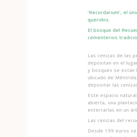
‘Recordarium’, el ú
queridos.
El bosque del Recuer
cementerios tradici
Las cenizas de las 
depositan en el luga
y bosques se están l
ubicado de Méntrida 
depositar las ceniza
Este espacio natural
abierta, una plantac
enterrarlas en un árb
Las cenizas del rec
Desde 199 euros se 