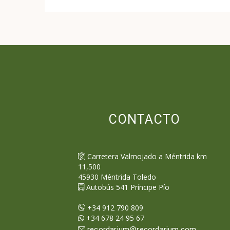
CONTACTO
Carretera Valmojado a Méntrida km
11,500
45930
Méntrida
Toledo
Autobús 541 Príncipe Pío
+34 912 790 809
+34 678 24 95 67
recordarium@recordarium.com