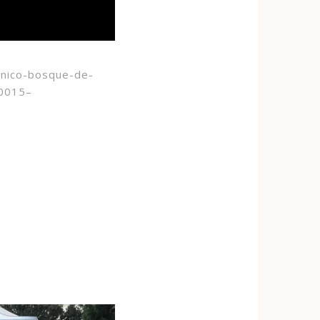
unico-bosque-de-
70015–