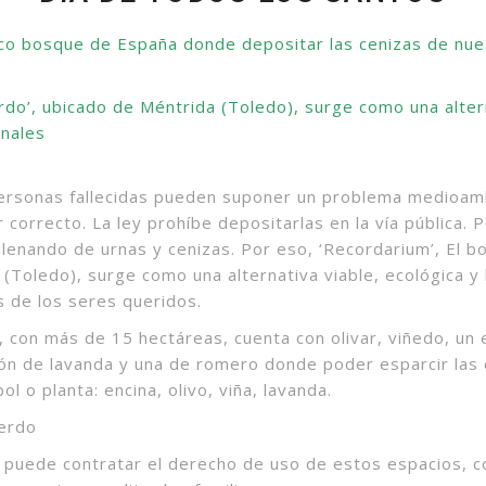
nico bosque de España donde depositar las cenizas de nu
do’, ubicado de Méntrida (Toledo), surge como una altern
onales
personas fallecidas pueden suponer un problema medioamb
r correcto. La ley prohíbe depositarlas en la vía pública. 
lenando de urnas y cenizas. Por eso, ‘Recordarium’, El b
(Toledo), surge como una alternativa viable, ecológica y 
s de los seres queridos.
, con más de 15 hectáreas, cuenta con olivar, viñedo, un
ión de lavanda y una de romero donde poder esparcir las 
ol o planta: encina, olivo, viña, lavanda.
uerdo
puede contratar el derecho de uso de estos espacios, c