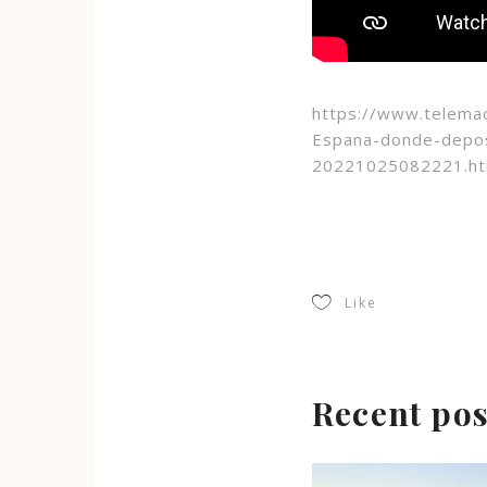
https://www.telema
Espana-donde-depos
20221025082221.ht
Like
Recent pos