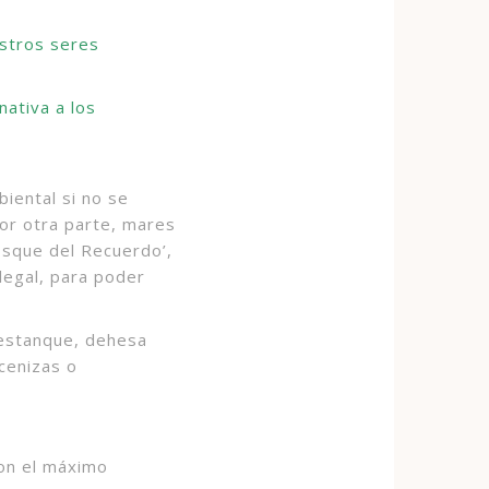
estros seres
ativa a los
iental si no se
Por otra parte, mares
osque del Recuerdo’,
legal, para poder
 estanque, dehesa
cenizas o
on el máximo