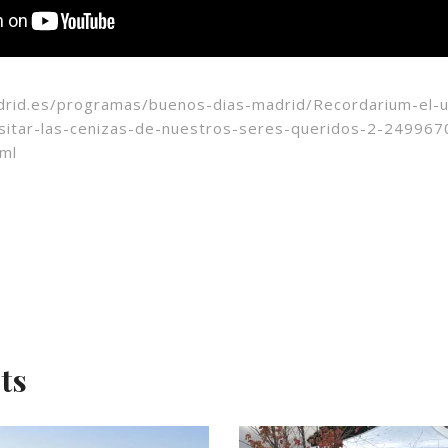
drid.es/programas/buenos-dias-madrid/Recordarium-el-
itar-las-cenizas-de-nuestros-seres-queridos-2-24996
ml
ts