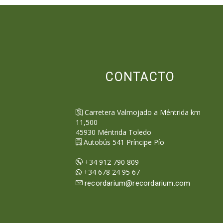
CONTACTO
Carretera Valmojado a Méntrida km
11,500
45930
Méntrida
Toledo
Autobús 541 Príncipe Pío
+34 912 790 809
+34 678 24 95 67
recordarium@recordarium.com