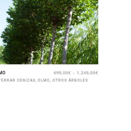
–
699,00
€
1.249,00
€
MO
,
,
TERRAR CENIZAS
OLMO
OTROS ÁRBOLES